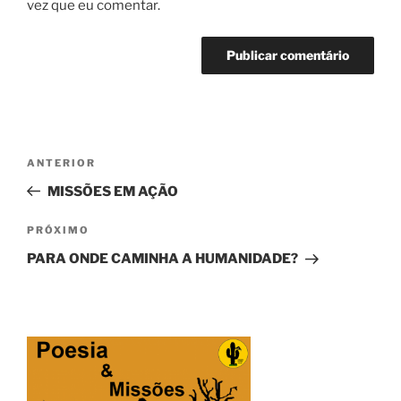
vez que eu comentar.
Navegação
Post
ANTERIOR
de
anterior
MISSÕES EM AÇÃO
Post
Próximo
PRÓXIMO
post
PARA ONDE CAMINHA A HUMANIDADE?