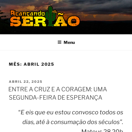
Pular
para
o
conteúdo
MISSÃO SERTÃO
Alcançando o Sertão Nordestino
Menu
MÊS:
ABRIL 2025
PUBLICADO
ABRIL 22, 2025
EM
ENTRE A CRUZ E A CORAGEM: UMA
SEGUNDA-FEIRA DE ESPERANÇA
“
E eis que eu estou convosco todos os
dias, até à consumação dos séculos”.
Mateus 28.20b