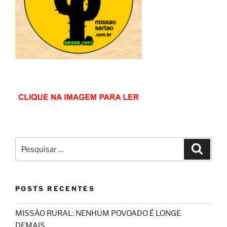
Pesquisar
Pesqui
por:
POSTS RECENTES
MISSÃO RURAL: NENHUM POVOADO É LONGE
DEMAIS