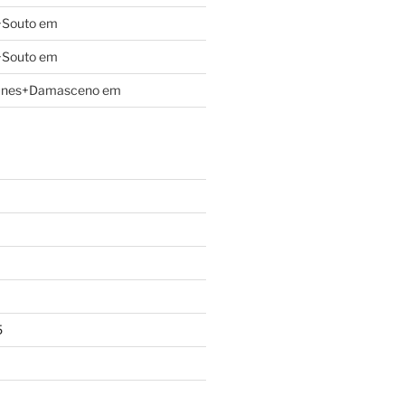
+Souto
em
+Souto
em
unes+Damasceno
em
5