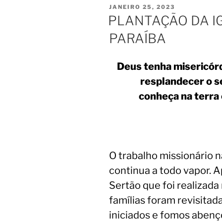
JANEIRO 25, 2023
PLANTAÇÃO DA I
PARAÍBA
Deus tenha misericórd
resplandecer o s
conheça na terra 
O trabalho missionário 
continua a todo vapor. 
Sertão que foi realizada
famílias foram revisitad
iniciados e fomos abenç