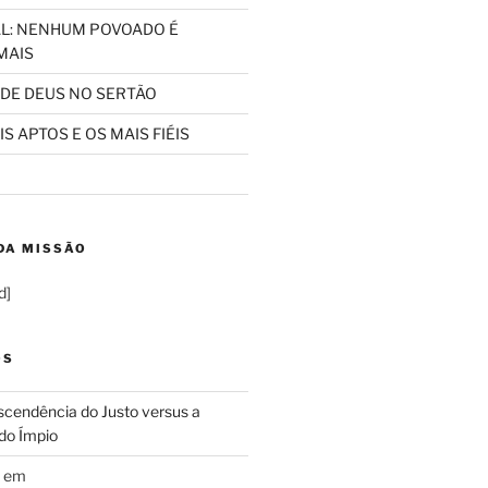
L: NENHUM POVOADO É
MAIS
 DE DEUS NO SERTÃO
S APTOS E OS MAIS FIÉIS
DA MISSÃO
d]
OS
cendência do Justo versus a
do Ímpio
em