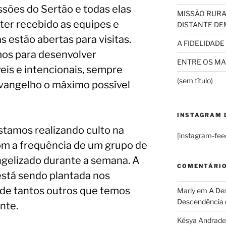
ssões do Sertão e todas elas
MISSÃO RURA
ter recebido as equipes e
DISTANTE DE
 estão abertas para visitas.
A FIDELIDADE
mos para desenvolver
ENTRE OS MAI
is e intencionais, sempre
(sem título)
vangelho o máximo possível
INSTAGRAM 
stamos realizando culto na
[instagram-fee
m a frequência de um grupo de
gelizado durante a semana. A
COMENTÁRI
stá sendo plantada nos
 de tantos outros que temos
Marly
em
A Des
Descendência 
nte.
Késya Andrade