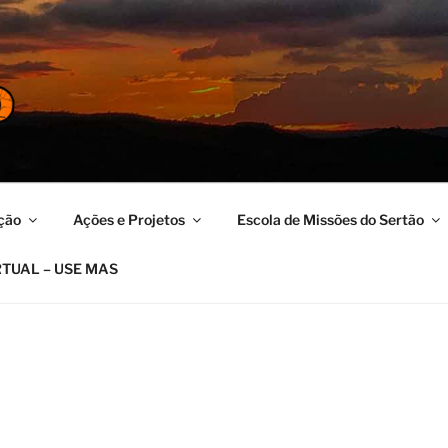
ERTÃO
no
ção
Ações e Projetos
Escola de Missões do Sertão
RTUAL – USE MAS