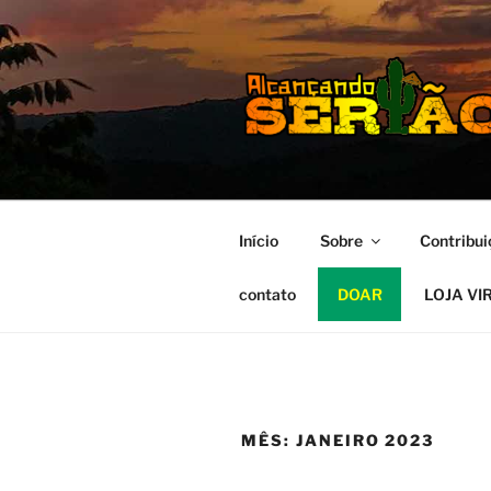
MISSÃO S
Alcançando o Sertão Nordesti
Início
Sobre
Contribui
contato
DOAR
LOJA VI
MÊS:
JANEIRO 2023