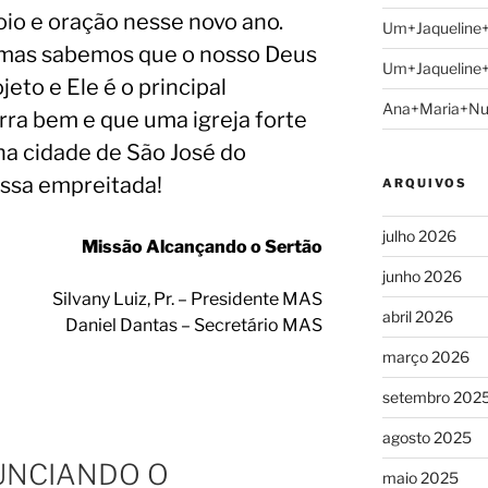
io e oração nesse novo ano.
Um+Jaqueline
 mas sabemos que o nosso Deus
Um+Jaqueline
eto e Ele é o principal
Ana+Maria+N
rra bem e que uma igreja forte
na cidade de São José do
essa empreitada!
ARQUIVOS
julho 2026
Missão Alcançando o Sertão
junho 2026
Silvany Luiz, Pr. – Presidente MAS
abril 2026
Daniel Dantas – Secretário MAS
março 2026
setembro 202
agosto 2025
UNCIANDO O
maio 2025