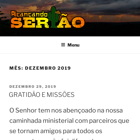
Pular
para
o
conteúdo
MISSÃO SERTÃO
Alcançando o Sertão Nordestino
Menu
MÊS:
DEZEMBRO 2019
PUBLICADO
DEZEMBRO 29, 2019
EM
GRATIDÃO E MISSÕES
O Senhor tem nos abençoado na nossa
caminhada ministerial com parceiros que
se tornam amigos para todos os