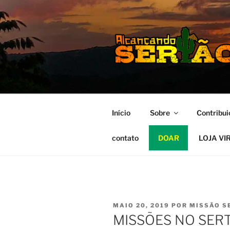
Pular
para
o
conteúdo
MISSÃO S
Alcançando o Sertão Nordesti
Início
Sobre
Contribui
contato
DOAR
LOJA VI
PUBLICADO
MAIO 20, 2019
POR
MISSÃO S
EM
MISSÕES NO SERT