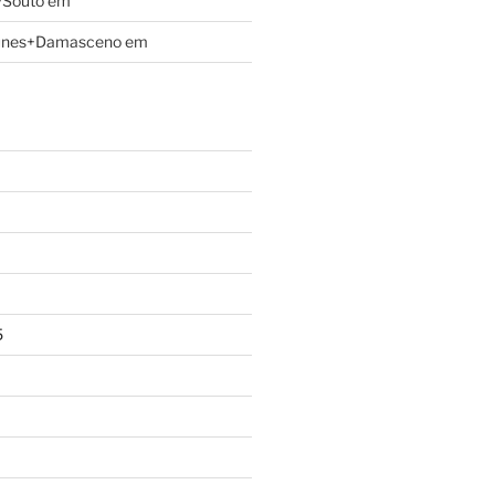
+Souto
em
unes+Damasceno
em
5