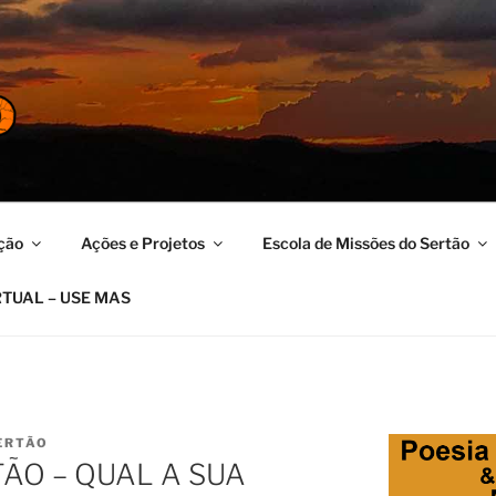
ERTÃO
no
ção
Ações e Projetos
Escola de Missões do Sertão
RTUAL – USE MAS
ERTÃO
ÃO – QUAL A SUA