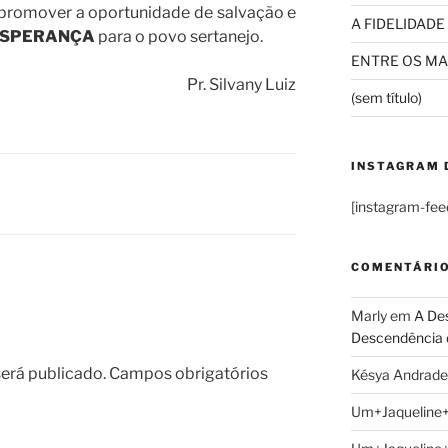
promover a oportunidade de salvação e
A FIDELIDADE
ESPERANÇA
para o povo sertanejo.
ENTRE OS MAI
Pr. Silvany Luiz
(sem título)
INSTAGRAM 
[instagram-fee
COMENTÁRI
Marly
em
A Des
Descendência 
erá publicado.
Campos obrigatórios
Késya Andrade
Um+Jaqueline