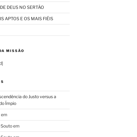
 DE DEUS NO SERTÃO
S APTOS E OS MAIS FIÉIS
DA MISSÃO
d]
OS
cendência do Justo versus a
do Ímpio
em
+Souto
em