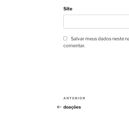
Site
Salvar meus dados neste n
comentar.
Navegação
Post
ANTERIOR
de
anterior
doações
Post