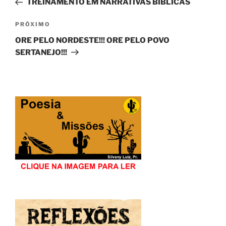
TREINAMENTO EM NARRATIVAS BÍBLICAS
Post
Próximo
PRÓXIMO
post
ORE PELO NORDESTE!!! ORE PELO POVO
SERTANEJO!!!