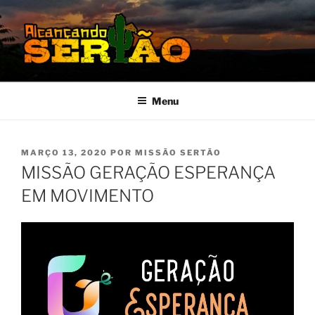
Pular
para
o
conteúdo
MISSÃO SERTÃO
Alcançando o Sertão Nordestino
Menu
PUBLICADO
MARÇO 13, 2020
POR
MISSÃO SERTÃO
EM
MISSÃO GERAÇÃO ESPERANÇA
EM MOVIMENTO