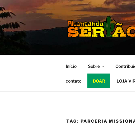
Pular
para
o
conteúdo
MISSÃO S
Alcançando o Sertão Nordesti
Início
Sobre
Contribui
contato
DOAR
LOJA VI
TAG:
PARCERIA MISSION