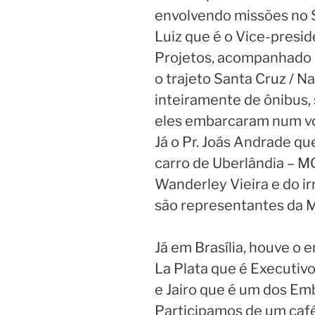
envolvendo missões no S
Luiz que é o Vice-presi
Projetos, acompanhado 
o trajeto Santa Cruz / N
inteiramente de ônibus,
eles embarcaram num voo
Já o Pr. Joás Andrade qu
carro de Uberlândia – M
Wanderley Vieira e do 
são representantes da 
Já em Brasília, houve o 
La Plata que é Executiv
e Jairo que é um dos E
Participamos de um caf