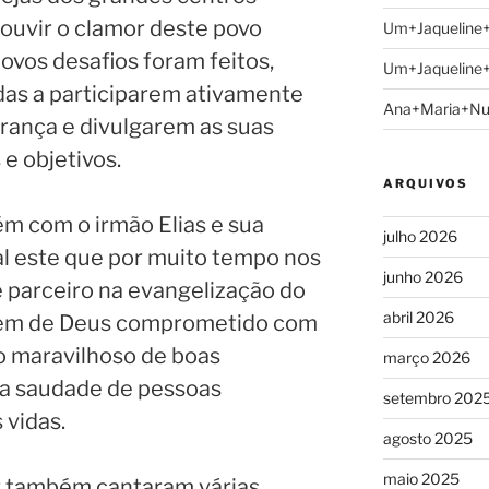
 ouvir o clamor deste povo
Um+Jaqueline
ovos desafios foram feitos,
Um+Jaqueline
das a participarem ativamente
Ana+Maria+N
rança e divulgarem as suas
 e objetivos.
ARQUIVOS
 com o irmão Elias e sua
julho 2026
al este que por muito tempo nos
junho 2026
 parceiro na evangelização do
abril 2026
em de Deus comprometido com
o maravilhoso de boas
março 2026
 a saudade de pessoas
setembro 202
 vidas.
agosto 2025
maio 2025
mir também cantaram várias