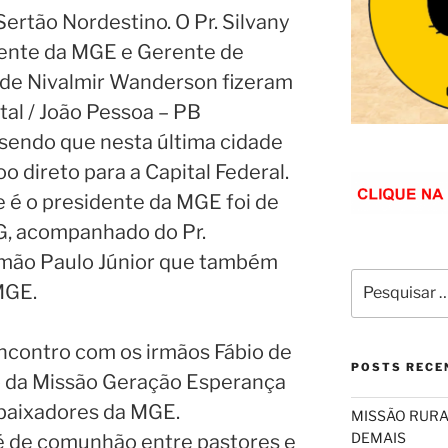
ertão Nordestino. O Pr. Silvany
dente da MGE e Gerente de
de Nivalmir Wanderson fizeram
atal / João Pessoa – PB
 sendo que nesta última cidade
 direto para a Capital Federal.
e é o presidente da MGE foi de
G, acompanhado do Pr.
irmão Paulo Júnior que também
Pesquisar
MGE.
por:
encontro com os irmãos Fábio de
POSTS RECE
o da Missão Geração Esperança
mbaixadores da MGE.
MISSÃO RURA
DEMAIS
é de comunhão entre pastores e