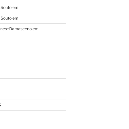
+Souto
em
+Souto
em
unes+Damasceno
em
5