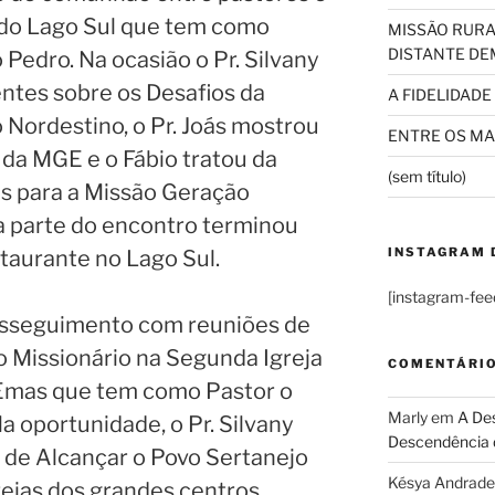
a do Lago Sul que tem como
MISSÃO RURA
DISTANTE DE
 Pedro. Na ocasião o Pr. Silvany
entes sobre os Desafios da
A FIDELIDADE
 Nordestino, o Pr. Joás mostrou
ENTRE OS MAI
 da MGE e o Fábio tratou da
(sem título)
s para a Missão Geração
a parte do encontro terminou
INSTAGRAM 
aurante no Lago Sul.
[instagram-fee
osseguimento com reuniões de
o Missionário na Segunda Igreja
COMENTÁRI
 Emas que tem como Pastor o
Marly
em
A Des
Na oportunidade, o Pr. Silvany
Descendência 
a de Alcançar o Povo Sertanejo
Késya Andrade
rejas dos grandes centros