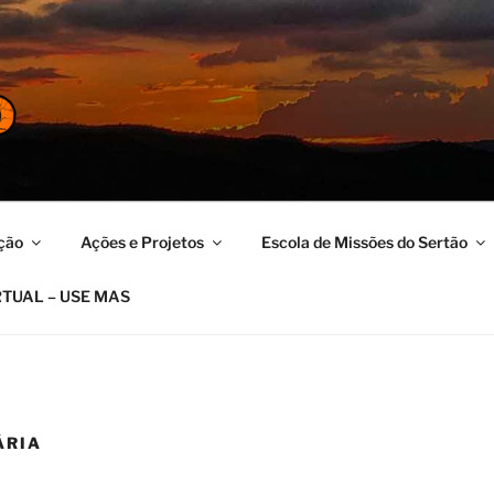
ERTÃO
no
ção
Ações e Projetos
Escola de Missões do Sertão
RTUAL – USE MAS
ÁRIA