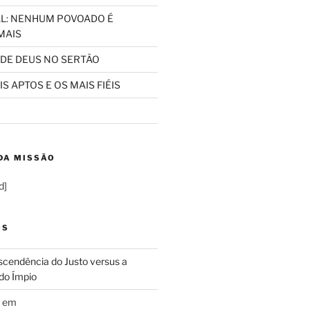
L: NENHUM POVOADO É
MAIS
 DE DEUS NO SERTÃO
S APTOS E OS MAIS FIÉIS
DA MISSÃO
d]
OS
cendência do Justo versus a
do Ímpio
em