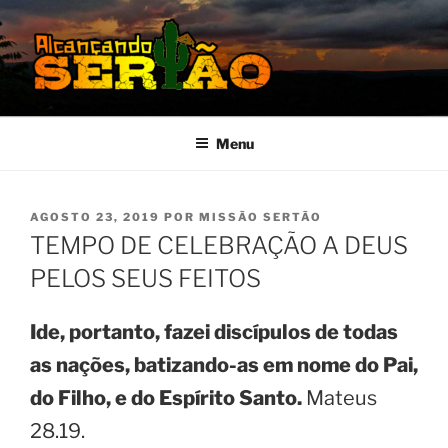
Pular
para
o
conteúdo
MISSÃO SERTÃO
Alcançando o Sertão Nordestino
Menu
PUBLICADO
AGOSTO 23, 2019
POR
MISSÃO SERTÃO
EM
TEMPO DE CELEBRAÇÃO A DEUS
PELOS SEUS FEITOS
Ide, portanto, fazei discípulos de todas
as nações, batizando-as em nome do Pai,
do Filho, e do Espírito Santo.
Mateus
28.19.