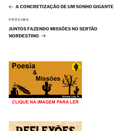
de
anterior
A CONCRETIZAÇÃO DE UM SONHO GIGANTE
Post
Próximo
PRÓXIMO
post
JUNTOS FAZENDO MISSÕES NO SERTÃO
NORDESTINO