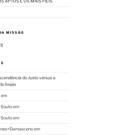
S APTOS E OS MAIS FIÉIS
DA MISSÃO
d]
OS
cendência do Justo versus a
do Ímpio
em
+Souto
em
+Souto
em
unes+Damasceno
em