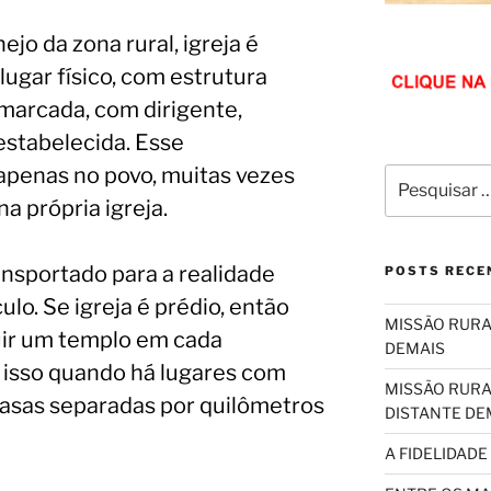
jo da zona rural, igreja é
ugar físico, com estrutura
 marcada, com dirigente,
estabelecida. Esse
apenas no povo, muitas vezes
Pesquisar
por:
a própria igreja.
nsportado para a realidade
POSTS RECE
ulo. Se igreja é prédio, então
MISSÃO RURA
uir um templo em cada
DEMAIS
r isso quando há lugares com
MISSÃO RURA
casas separadas por quilômetros
DISTANTE DE
A FIDELIDADE