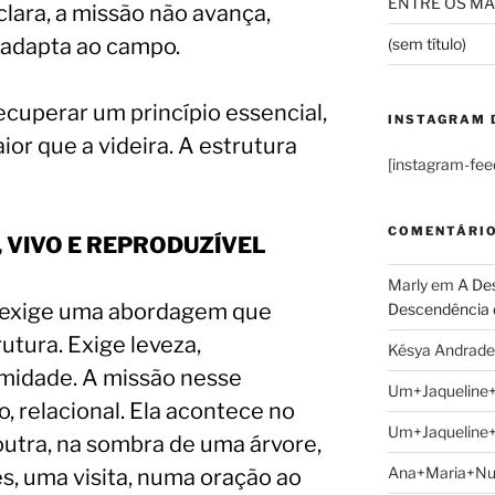
ENTRE OS MAI
lara, a missão não avança,
 adapta ao campo.
(sem título)
ecuperar um princípio essencial,
INSTAGRAM 
ior que a videira. A estrutura
[instagram-fee
COMENTÁRI
 VIVO E REPRODUZÍVEL
Marly
em
A Des
l exige uma abordagem que
Descendência 
rutura. Exige leveza,
Késya Andrade
imidade. A missão nesse
Um+Jaqueline
o, relacional. Ela acontece no
Um+Jaqueline
utra, na sombra de uma árvore,
Ana+Maria+N
, uma visita, numa oração ao