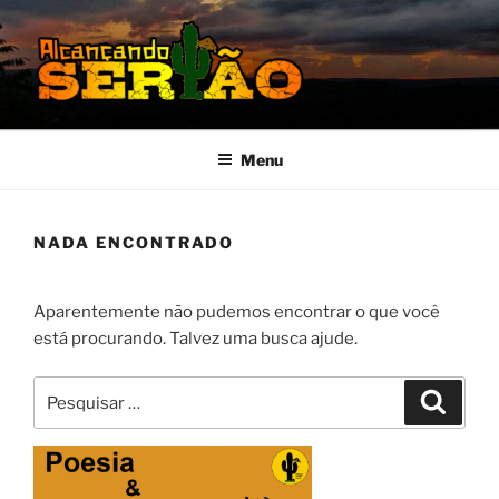
Pular
para
o
conteúdo
MISSÃO SERTÃO
Alcançando o Sertão Nordestino
Menu
NADA ENCONTRADO
Aparentemente não pudemos encontrar o que você
está procurando. Talvez uma busca ajude.
Pesquisar
Pesqui
por: