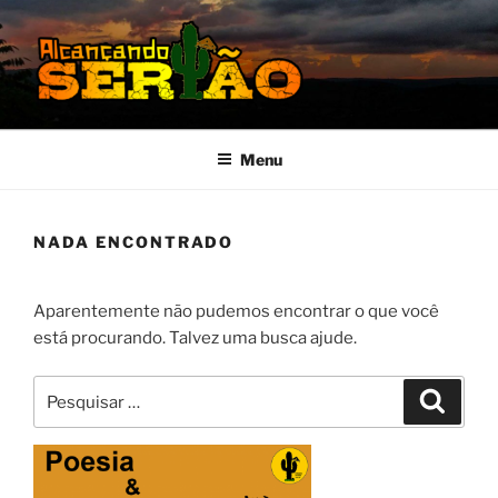
Pular
para
o
conteúdo
MISSÃO SERTÃO
Alcançando o Sertão Nordestino
Menu
NADA ENCONTRADO
Aparentemente não pudemos encontrar o que você
está procurando. Talvez uma busca ajude.
Pesquisar
Pesqui
por: