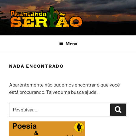
Pular
para
o
conteúdo
MISSÃO SERTÃO
Alcançando o Sertão Nordestino
Menu
NADA ENCONTRADO
Aparentemente não pudemos encontrar o que você
está procurando. Talvez uma busca ajude.
Pesquisar
Pesqui
por: