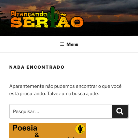
Pular
para
o
conteúdo
MISSÃO SERTÃO
Alcançando o Sertão Nordestino
Menu
NADA ENCONTRADO
Aparentemente não pudemos encontrar o que você
está procurando. Talvez uma busca ajude.
Pesquisar
Pesqui
por: