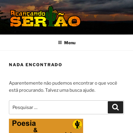
Pular
para
o
conteúdo
MISSÃO SERTÃO
Alcançando o Sertão Nordestino
Menu
NADA ENCONTRADO
Aparentemente não pudemos encontrar o que você
está procurando. Talvez uma busca ajude.
Pesquisar
Pesqui
por: