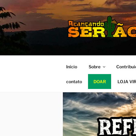
MISSÃO S
Alcançando o Sertão Nordesti
Início
Sobre
Contribui
contato
DOAR
LOJA VI