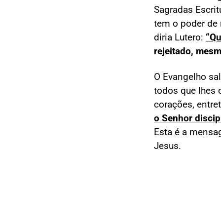
Sagradas Escrit
tem o poder de 
diria Lutero:
“Qu
rejeitado, mesm
O Evangelho sal
todos que lhes 
corações, entre
o Senhor discip
Esta é a mensa
Jesus.