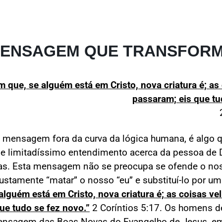
ENSAGEM QUE TRANSFOR
m que, se alguém está em Cristo, nova criatura é; as 
passaram; eis que tu
 mensagem fora da curva da lógica humana, é algo q
e limitadíssimo entendimento acerca da pessoa de 
ras. Esta mensagem não se preocupa se ofende o nos
justamente “matar” o nosso “eu” e substituí-lo por um
alguém está em Cristo, nova criatura é; as coisas vel
ue tudo se fez novo.”
2 Coríntios 5:17. Os homens d
nsagem das Boas Novas do Evangelho de Jesus, em 