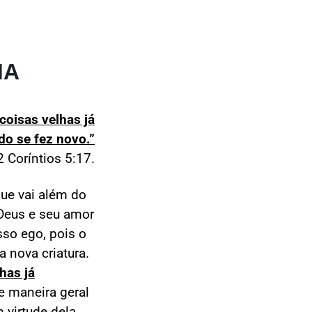
MA
coisas velhas já
do se fez novo.”
2 Coríntios 5:17.
ue vai além do
Deus e seu amor
so ego, pois o
a nova criatura.
has já
e maneira geral
virtude dela