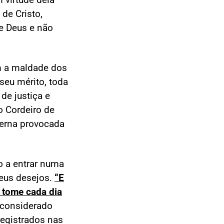
de Cristo,
e Deus e não
m a maldade dos
seu mérito, toda
de justiça e
o Cordeiro de
erna provocada
o a entrar numa
seus desejos.
“E
e tome cada dia
 considerado
egistrados nas