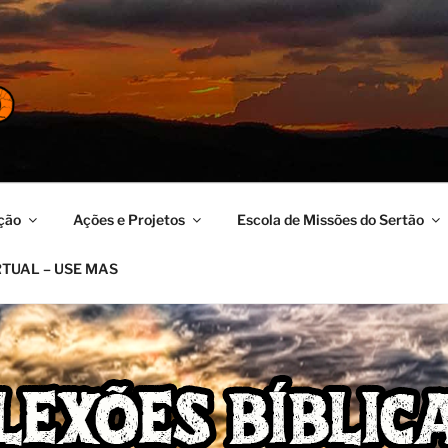
ERTÃO
no
ção
Ações e Projetos
Escola de Missões do Sertão
RTUAL – USE MAS