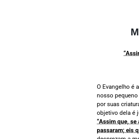
M
“Assi
O Evangelho é a
nosso pequeno 
por suas criatu
objetivo dela é 
“Assim que, se 
passaram; eis q
desprezam a me