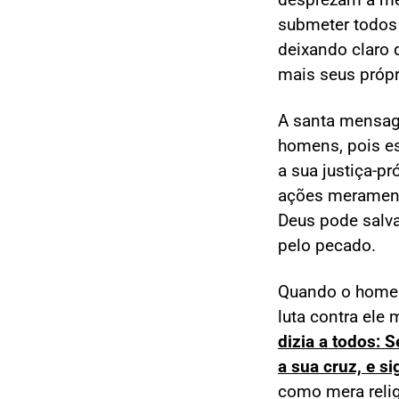
submeter todos 
deixando claro 
mais seus próp
A santa mensag
homens, pois es
a sua justiça-pr
ações meramente
Deus pode salv
pelo pecado.
Quando o homem 
luta contra ele
dizia a todos: 
a sua cruz, e s
como mera reli