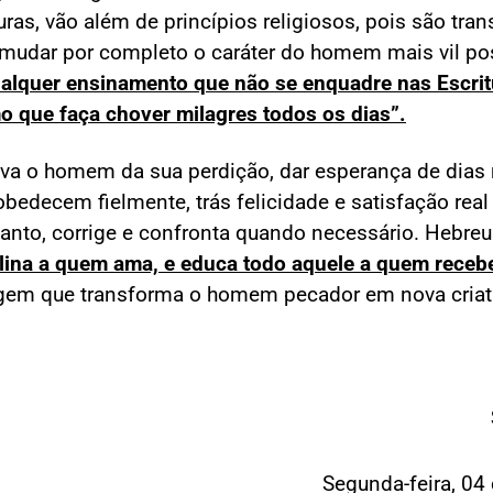
uras, vão além de princípios religiosos, pois são tra
mudar por completo o caráter do homem mais vil po
alquer ensinamento que não se enquadre nas Escrit
o que faça chover milagres todos os dias”.
va o homem da sua perdição, dar esperança de dias
obedecem fielmente, trás felicidade e satisfação real
tanto, corrige e confronta quando necessário. Hebre
lina a quem ama, e educa todo aquele a quem recebe
gem que transforma o homem pecador em nova criat
Segunda-feira, 04 