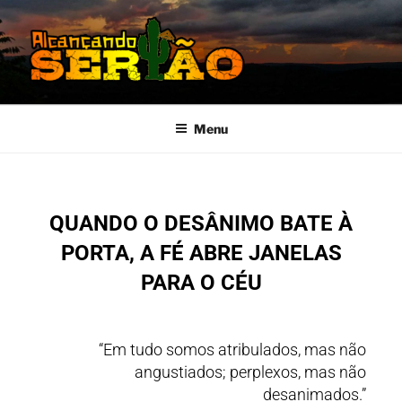
MISSÃO SERTÃO
Alcançando o Sertão Nordestino
Menu
QUANDO O DESÂNIMO BATE À
PORTA, A FÉ ABRE JANELAS
PARA O CÉU
“Em tudo somos atribulados, mas não
angustiados; perplexos, mas não
desanimados.”